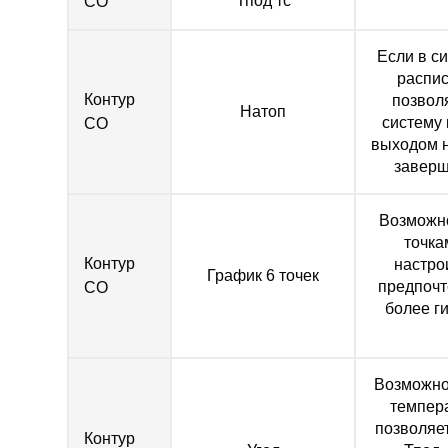
Тпод тс
СО
Если в с
распис
Контур
позвол
Натоп
систему 
СО
выходом 
заверш
Возможно
точка
Контур
настро
График 6 точек
предпочт
СО
более г
Возможно
темпер
позволяе
Контур