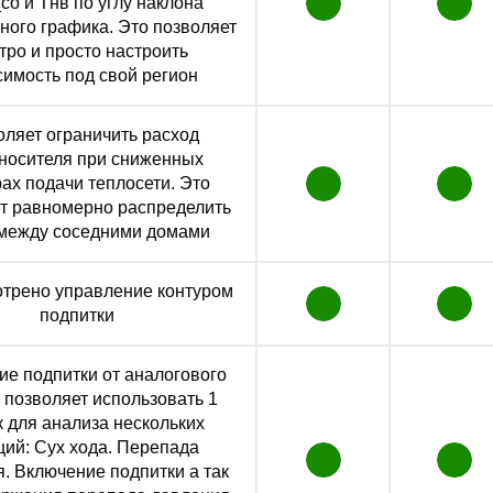
со и Тнв по углу наклона
ного графика. Это позволяет
тро и просто настроить
симость под свой регион
оляет ограничить расход
носителя при сниженных
ах подачи теплосети. Это
т равномерно распределить
 между соседними домами
трено управление контуром
подпитки
ие подпитки от аналогового
 позволяет использовать 1
к для анализа нескольких
ций: Сух хода. Перепада
. Включение подпитки а так