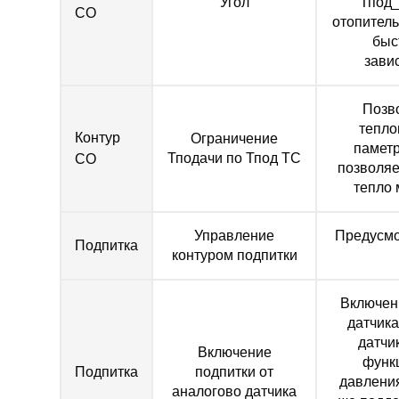
Угол
Тпод_
СО
отопитель
быс
зави
Позв
тепло
Контур
Ограничение
паметр
Тподачи по Тпод ТС
СО
позволяе
тепло
Управление
Предусмо
Подпитка
контуром подпитки
Включен
датчика
датчи
Включение
функ
Подпитка
подпитки от
давления
аналогово датчика