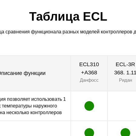
Таблица ECL
ца сравнения функционала разных моделей контроллеров 
ECL310
ECL-3R
+A368
368. 1.1
Описание функции
Данфосс
Ридан
ия позволяет использовать 1
к температуры наружного
 на несколько контроллеров