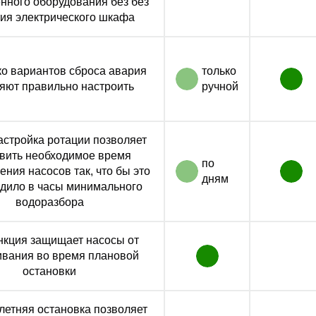
нного оборудования без без
ия электрического шкафа
о вариантов сброса авария
только
яют правильно настроить
ручной
астройка ротации позволяет
вить необходимое время
по
ния насосов так, что бы это
дням
дило в часы минимального
водоразбора
нкция защищает насосы от
ивания во время плановой
остановки
летняя остановка позволяет