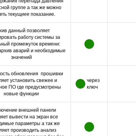
ержания перепада давления
сной группе а так же можно
еть текущиее показание.
хив данный позволяет
ировать работу системы за
ьный промежуток времени:
архив аварий и необходимые
значений
ость обновления прошивки
ляет установить свежее и
через
ное ПО где предусмотрены
ключ
новые функции
ючение внешней панели
яет вывести на экран все
димые параметры а так же
ляет производить анализ