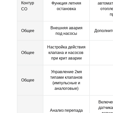
Контур
Функция летняя
автомат
остановка
отопле
СО
п
Внешняя авария
Общее
Дополнит
под насосы
Настройка действия
Общее
клапана и насосов
при крит аварии
Управление 2мя
типами клапанов
Общее
(импульсные и
аналоговые)
Включен
датчика
Анализ перепада