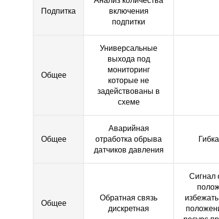
Анализ количества
Подпитка
включения
подпитки
Универсальные
выхода под
мониторинг
Общее
которые не
задействованы в
схеме
Аварийная
Общее
отработка обрыва
Гибка
датчиков давления
Сигнал 
полож
Обратная связь
избежать
Общее
дискретная
положени