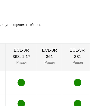
для упрощения выбора.
ECL-3R
ECL-3R
ECL-3R
EC
1
368. 1.17
361
331
Ридан
Ридан
Ридан
Р