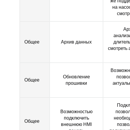
же подд
на насо
смотр
Ар
анализ
Общее
Архив данных
длител
смотреть 
Возможн
Обновление
позво
Общее
прошивки
актуаль
Подкл
Возможностью
позвол
подключить
необхо
Общее
внешнюю HMI
позво