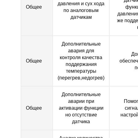
датчи
давления и сух хода
Общее
функ
по аналоговым
давления
датчикам
же подд
Дополнительные
авария для
До
контроля качества
Общее
обеспеч
поддержания
п
температуры
(перегрев,недогрев)
Дополнительные
аварии при
Помог
Общее
активации функции
сигна
но отсутствие
настрой
датчика