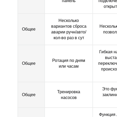
панель
подключе
открыт
Несколько
вариантов сброса
Нескольк
Общее
аварии ручн/авто/
позвол
кол-во раз в сут
Гибкая н
выста
Ротация по дням
Общее
переключе
или часам
происхо
Это фу
Тренировка
Общее
заклин
насосов
Функция 